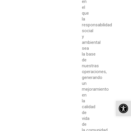
en
el
que
la
responsabilidad
social
y
ambiental
sea
la
base
de
nuestras
operaciones,
generando
un
mejoramiento
en
Ab
la
calidad
de
vida
de
la
comunidad