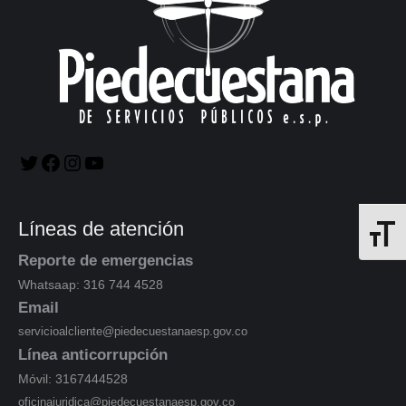
Líneas de atención
Alterna
Reporte de emergencias
Whatsaap: 316 744 4528
Email
servicioalcliente@piedecuestanaesp.gov.co
Línea anticorrupción
Móvil: 3167444528
oficinajuridica@piedecuestanaesp.gov.co