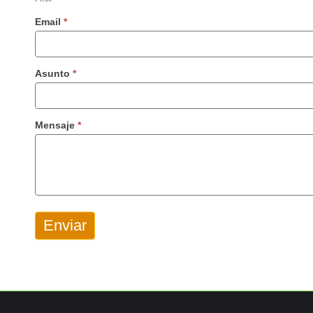
este
campo
Email
*
en
blanco.
Asunto
*
Mensaje
*
Enviar