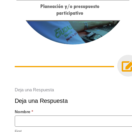
Deja una Respuesta
Deja
Deja una Respuesta
una
Respuesta
Si
Nombre
*
eres
humano,
deja
First