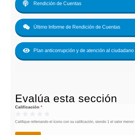
Rendición de Cuentas
Último Informe de Rendición de Cuentas
Plan anticorrupción y de atención al ciudadano
E
v
a
l
ú
a
e
s
t
a
s
e
c
c
i
ó
n
Evaluación
Si
Calificación
*
de
1 Estrella
eres
2 Estrellas
3 Estrellas
4 Estrellas
5 Estrellas
Participa
humano,
Califique rellenando el ícono con su calificación, siendo 1 el valor menor 
deja
este