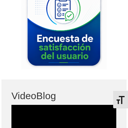
VideoBlog
Alterna