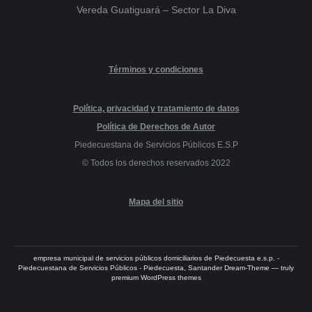
Vereda Guatiguará – Sector La Diva
Términos y condiciones
PQRS-PETICIONES, QUEJAS,
RECLAMOS O SOLICITUDES
Política, privacidad y tratamiento de datos
Piedecuestana de Servicios Públicos
Política de Derechos de Autor
Piedecuestana de Servicios Públicos E.S.P
© Todos los derechos reservados 2022
Mapa del sitio
Registre sus
solicitudes,
quejas, reclamos y/o
sugerencias
- PQRS sobre
temas de nuestra competencia.
empresa municipal de servicios públicos domiciliarios de Piedecuesta e.s.p. -
Piedecuestana de Servicios Públicos - Piedecuesta, Santander Dream-Theme — truly
premium WordPress themes