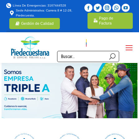
Línea De Emergencias: 3167444528
Sede Administrativa: Carrera 8 # 12-28,
Piedecuesta.
Pago de
Factura
Gestión de Calidad