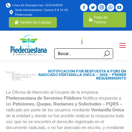
Línea De Emergencias: 3167444528
Sede Administrativa: Carrera 8 # 12-28,
Piedecuesta.
Pago de
Factura
Gestión de Calidad
NOTIFICACIÓN POR RESPUESTA A PQRS EN
Estás aquí:
Inicio
RADICADO VENTANILLA ÚNICA – 2024 – PRIMER
Notificación por
Respuesta a
REQUERIMIENTO
PQRS…
La Oficina de Atención al Usuario de la empresa
Piedecuestana de Servicios Públicos
Notifica respuesta a
las
Peticiones, Quejas, Reclamos y Solicitudes – PQRS –
radicado por parte de los usuarios mediante
Ventanilla Única
de la entidad y donde no fue posible realizar la respuesta toda
vez que no se encontró el domicilio registrado en el
documento radicado, o no fue anexado en escrito, y mediante