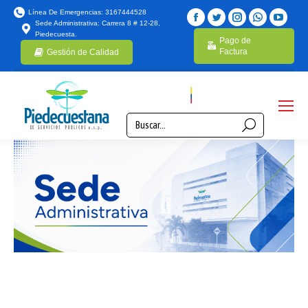
Línea De Emergencias: 3167444528
Sede Administrativa: Carrera 8 # 12-28,
Piedecuesta.
Pago de
Factura
Gestión de Calidad