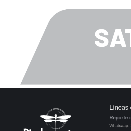
Líneas 
Reporte 
Whatsaap: 