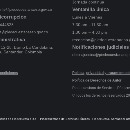
Jornada continua
Ventanilla única
iente@piedecuestanaesp.gov.co
icorrupción
Lunes a Viernes
7444528
7:30 am - 11:30 am
ica@piedecuestanaesp.gov.co
1:30 pm – 4:30 pm
inistrativa
recepcion@piedecuestanaesp.
Notificaciones judiciales
 12-28, Barrio La Candelaria,
a, Santander, Colombia
oficinajuridica@piedecuestanaesp
ondiciones
Política, privacidad y tratamiento 
Política de Derechos de Autor
Piedecuestana de Servicios Público
© Todos los derechos reservados 2
iliarios de Piedecuesta e.s.p. - Piedecuestana de Servicios Públicos - Piedecuesta, Santander 