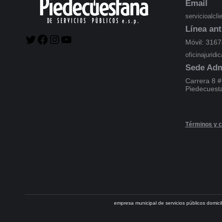
Email
servicioalcl
Línea ant
Móvil: 316
oficinajurid
Sede Adm
Carrera 8 #
Piedecuest
Términos y c
empresa municipal de servicios públicos domic