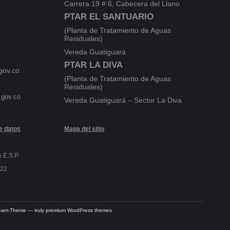
Carrera 19 # 6, Cabecera del Llano
PTAR EL SANTUARIO
(Planta de Tratamiento de Aguas
Residuales)
Vereda Guatiguará
PTAR LA DIVA
gov.co
(Planta de Tratamiento de Aguas
Residuales)
.gov.co
Vereda Guatiguará – Sector La Diva
de datos
Mapa del sitio
s E.S.P
022
Dream-Theme — truly
premium WordPress themes