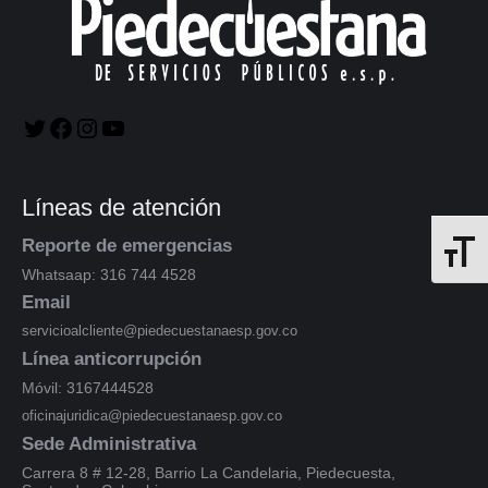
Líneas de atención
Reporte de emergencias
Alterna
Whatsaap: 316 744 4528
Email
servicioalcliente@piedecuestanaesp.gov.co
Línea anticorrupción
Móvil: 3167444528
oficinajuridica@piedecuestanaesp.gov.co
Sede Administrativa
Carrera 8 # 12-28, Barrio La Candelaria, Piedecuesta,