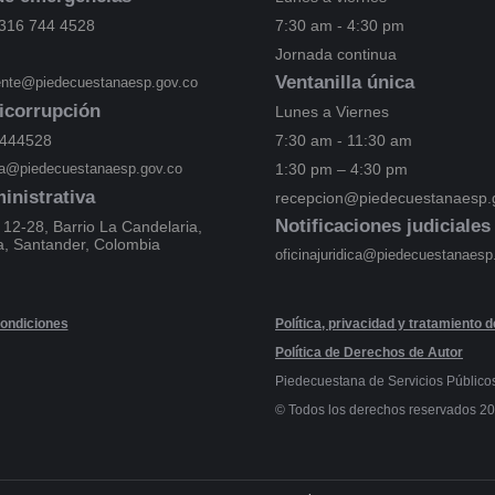
316 744 4528
7:30 am - 4:30 pm
Jornada continua
Ventanilla única
iente@piedecuestanaesp.gov.co
icorrupción
Lunes a Viernes
7444528
7:30 am - 11:30 am
ica@piedecuestanaesp.gov.co
1:30 pm – 4:30 pm
inistrativa
recepcion@piedecuestanaesp.
Notificaciones judiciales
 12-28, Barrio La Candelaria,
a, Santander, Colombia
oficinajuridica@piedecuestanaesp
ondiciones
Política, privacidad y tratamiento 
Política de Derechos de Autor
Piedecuestana de Servicios Público
© Todos los derechos reservados 2