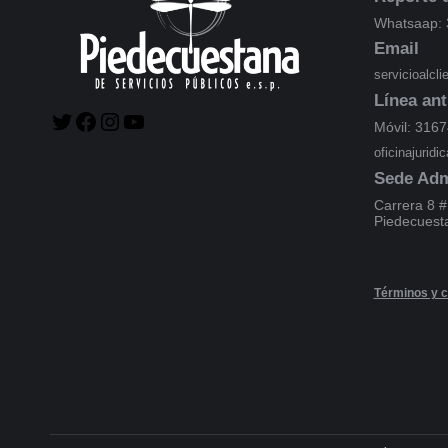
Whatsaap: 
Email
servicioalcl
Línea ant
Móvil: 316
oficinajurid
Sede Adm
Carrera 8 #
Piedecuest
Términos y c