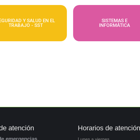
EGURIDAD Y SALUD EN EL
SISTEMAS E
TRABAJO - SST
INFORMÁTICA
de atención
Horarios de atenció
de emergencias
Lunes a viernes