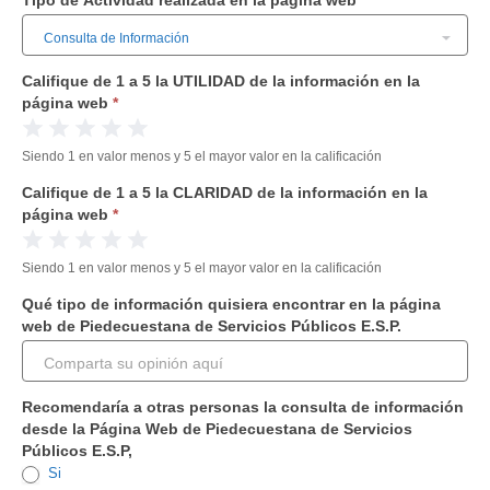
Tipo de Actividad realizada en la página web
*
-
eres
Servicios
humano,
al
deja
Califique de 1 a 5 la UTILIDAD de la información en la
Ciudadano
este
página web
*
desde
campo
1 Estrella
2 Estrellas
3 Estrellas
4 Estrellas
5 Estrellas
la
en
web
blanco.
Siendo 1 en valor menos y 5 el mayor valor en la calificación
Califique de 1 a 5 la CLARIDAD de la información en la
página web
*
1 Estrella
2 Estrellas
3 Estrellas
4 Estrellas
5 Estrellas
Siendo 1 en valor menos y 5 el mayor valor en la calificación
Qué tipo de información quisiera encontrar en la página
web de Piedecuestana de Servicios Públicos E.S.P.
Recomendaría a otras personas la consulta de información
desde la Página Web de Piedecuestana de Servicios
Públicos E.S.P,
Si