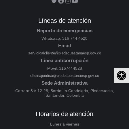
Líneas de atención
Reporte de emergencias
Whatsaap: 316 744 4528
Email
servicioalcliente@piedecuestanaesp.gov.co
Línea anticorrupción
Ab
Móvil: 3167444528
oficinajuridica@piedecuestanaesp.gov.co
Sede Administrativa
Carrera 8 # 12-28, Barrio La Candelaria, Piedecuesta,
Santander, Colombia
Horarios de atención
Lunes a viernes