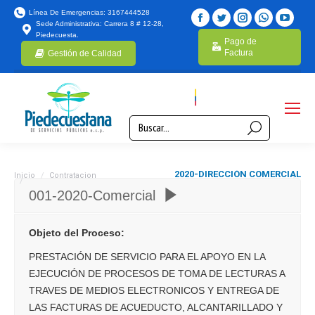
Línea De Emergencias: 3167444528
Sede Administrativa: Carrera 8 # 12-28,
Piedecuesta.
Pago de
Factura
Gestión de Calidad
Estás aquí:
2020-DIRECCIÓN COMERCIAL
Inicio
Contratacion
2020-Dirección Comercial – Segunda
– SEGUNDA CUANTÍA
Cuantía
001-2020-Comercial
Objeto del Proceso:
PRESTACIÓN DE SERVICIO PARA EL APOYO EN LA
EJECUCIÓN DE PROCESOS DE TOMA DE LECTURAS A
TRAVES DE MEDIOS ELECTRONICOS Y ENTREGA DE
LAS FACTURAS DE ACUEDUCTO, ALCANTARILLADO Y