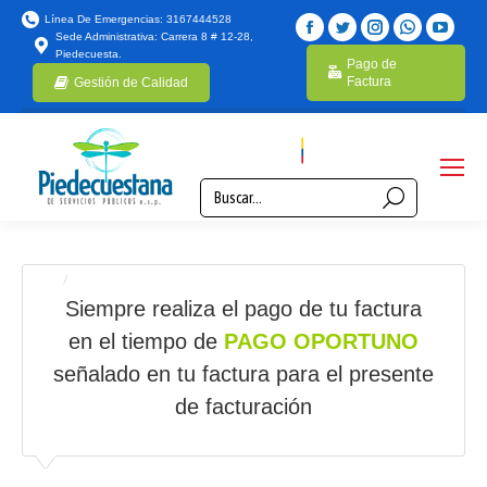
Línea De Emergencias: 3167444528
Sede Administrativa: Carrera 8 # 12-28,
Piedecuesta.
Pago de
Factura
Gestión de Calidad
DONDE PAGAR LA FACTURA
Estás aquí:
Inicio
Donde pagar la Factura
Siempre realiza el pago de tu factura
en el tiempo de
PAGO OPORTUNO
señalado en tu factura para el presente
de facturación