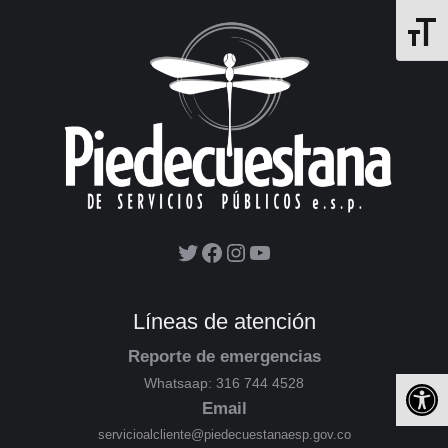
Alterna
Líneas de atención
Reporte de emergencias
Ab
Whatsaap: 316 744 4528
Email
servicioalcliente@piedecuestanaesp.gov.co