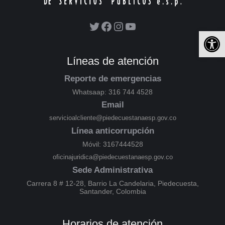
Ab
Líneas de atención
Reporte de emergencias
Whatsaap: 316 744 4528
Email
servicioalcliente@piedecuestanaesp.gov.co
Línea anticorrupción
Móvil: 3167444528
oficinajuridica@piedecuestanaesp.gov.co
Sede Administrativa
Carrera 8 # 12-28, Barrio La Candelaria, Piedecuesta,
Santander, Colombia
Horarios de atención