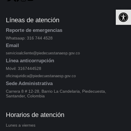
Ab
Líneas de atención
Reporte de emergencias
Whatsaap: 316 744 4528
Email
servicioalcliente@piedecuestanaesp.gov.co
Línea anticorrupción
Móvil: 3167444528
oficinajuridica@piedecuestanaesp.gov.co
Sede Administrativa
Carrera 8 # 12-28, Barrio La Candelaria, Piedecuesta,
Santander, Colombia
Horarios de atención
Lunes a viernes