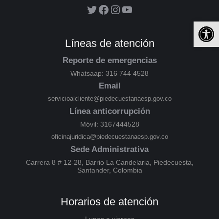
Ab
Líneas de atención
Reporte de emergencias
Whatsaap: 316 744 4528
Email
servicioalcliente@piedecuestanaesp.gov.co
Línea anticorrupción
Móvil: 3167444528
oficinajuridica@piedecuestanaesp.gov.co
Sede Administrativa
Carrera 8 # 12-28, Barrio La Candelaria, Piedecuesta,
Santander, Colombia
Horarios de atención
Lunes a viernes