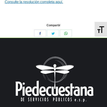
Consulte la resolución completa aquí.
Compartir
Alterna