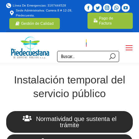
Línea De Emergencias: 3167444528
Sede Administrativa: Carrera 8 # 12-28,
Piedecuesta.
Pago de
Factura
Gestión de Calidad
Instalación temporal del
servicio público
Normatividad que sustenta el
trámite