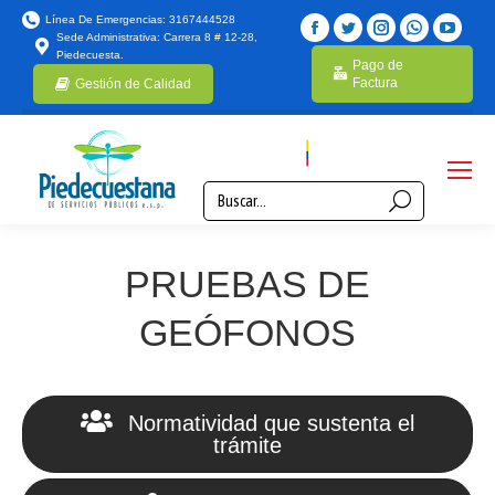
Línea De Emergencias: 3167444528
Sede Administrativa: Carrera 8 # 12-28,
Piedecuesta.
Pago de
Factura
Gestión de Calidad
PRUEBAS DE
GEÓFONOS
Normatividad que sustenta el
trámite