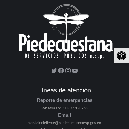
Ab
Líneas de atención
Reporte de emergencias
Whatsaap: 316 744 4528
Email
servicioalcliente@piedecuestanaesp.gov.co