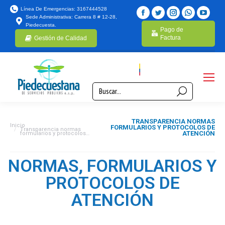
Línea De Emergencias: 3167444528
Sede Administrativa: Carrera 8 # 12-28,
Piedecuesta.
Pago de
Factura
Gestión de Calidad
TRANSPARENCIA NORMAS
Estás aquí:
Inicio
FORMULARIOS Y PROTOCOLOS DE
Transparencia normas
ATENCIÓN
formularios y protocolos…
NORMAS, FORMULARIOS Y
PROTOCOLOS DE
ATENCIÓN