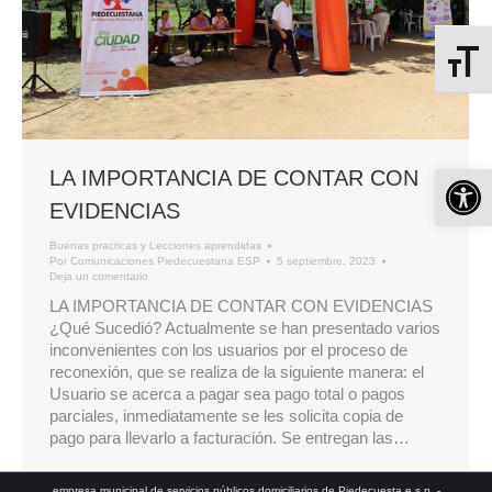
Alterna
Ab
LA IMPORTANCIA DE CONTAR CON
EVIDENCIAS
Buenas practicas y Lecciones aprendidas
Por
Comunicaciones Piedecuestana ESP
5 septiembre, 2023
Deja un comentario
LA IMPORTANCIA DE CONTAR CON EVIDENCIAS
¿Qué Sucedió? Actualmente se han presentado varios
inconvenientes con los usuarios por el proceso de
reconexión, que se realiza de la siguiente manera: el
Usuario se acerca a pagar sea pago total o pagos
parciales, inmediatamente se les solicita copia de
pago para llevarlo a facturación. Se entregan las…
empresa municipal de servicios públicos domiciliarios de Piedecuesta e.s.p. -