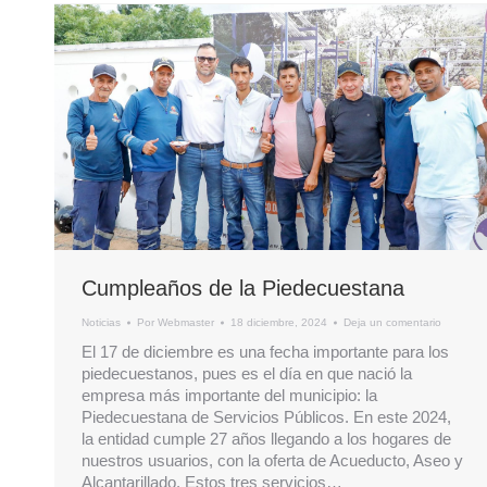
Cumpleaños de la Piedecuestana
Noticias
Por
Webmaster
18 diciembre, 2024
Deja un comentario
El 17 de diciembre es una fecha importante para los
piedecuestanos, pues es el día en que nació la
empresa más importante del municipio: la
Piedecuestana de Servicios Públicos. En este 2024,
la entidad cumple 27 años llegando a los hogares de
nuestros usuarios, con la oferta de Acueducto, Aseo y
Alcantarillado. Estos tres servicios…