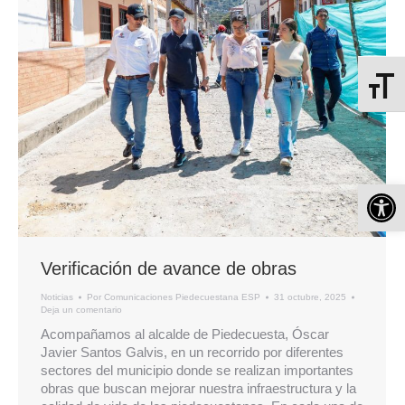
Alterna
Ab
Verificación de avance de obras
Noticias
Por
Comunicaciones Piedecuestana ESP
31 octubre, 2025
Deja un comentario
Acompañamos al alcalde de Piedecuesta, Óscar
Javier Santos Galvis, en un recorrido por diferentes
sectores del municipio donde se realizan importantes
obras que buscan mejorar nuestra infraestructura y la