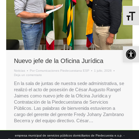
Alterna
Ab
Nuevo jefe de la Oficina Jurídica
Noticias
Por
Comunicaciones Piedecuestana ESP
1 julio, 2026
Deja un comentario
En la sala de juntas de nuestra sede administrativa, se
realizó el acto de posesión de César Augusto Rangel
Jaimes como nuevo jefe de la Oficina Jurídica y
Contratación de la Piedecuestana de Servicios
Públicos. Las palabras de bienvenida estuvieron a
cargo del gerente del gerente Fredy Johany Zambrano
Becerra y del equipo directivo. César…
empresa municipal de servicios públicos domiciliarios de Piedecuesta e.s.p. -