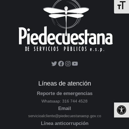
Alterna
Líneas de atención
Reporte de emergencias
Whatsaap: 316 744 4528
Ab
Email
servicioalcliente@piedecuestanaesp.gov.co
Línea anticorrupción