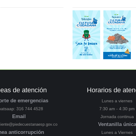
neas de atención
Horarios de aten
orte de emergencias
Lunes a viernes
atsaap: 316 744 4528
7:30 am - 4:30 pm
Email
Jornada continua
Ventanilla únic
cliente@piedecuestanaesp.gov.co
nea anticorrupción
Lunes a Viernes