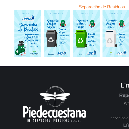
Separación de Residuos
Lí
Rep
Wh
servicioal
Lí