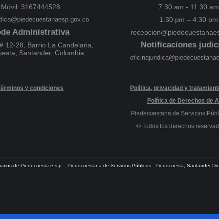
Móvil: 3167444528
7:30 am - 11:30 am
ridica@piedecuestanaesp.gov.co
1:30 pm – 4:30 pm
de Administrativa
recepcion@piedecuestanaes
Notificaciones judic
# 12-28, Barrio La Candelaria,
uesta, Santander, Colombia
oficinajuridica@piedecuestana
Términos y condiciones
Política, privacidad y tratamien
Política de Derechos de A
Piedecuestana de Servicios Públ
© Todos los derechos reserva
iliarios de Piedecuesta e.s.p. - Piedecuestana de Servicios Públicos - Piedecuesta, Santander 