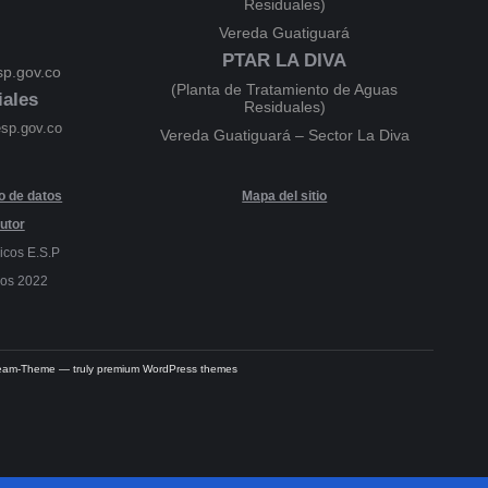
Residuales)
Vereda Guatiguará
PTAR LA DIVA
p.gov.co
(Planta de Tratamiento de Aguas
iales
Residuales)
esp.gov.co
Vereda Guatiguará – Sector La Diva
to de datos
Mapa del sitio
utor
icos E.S.P
dos 2022
Dream-Theme — truly
premium WordPress themes