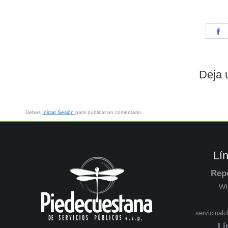
Deja 
Debes
Iniciar Sesión
para publicar un comentario.
Lí
Rep
Wh
servicioal
Lí