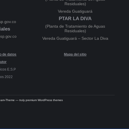
Residuales)
Vereda Guatiguará
PTAR LA DIVA
p.gov.co
(Planta de Tratamiento de Aguas
iales
Residuales)
esp.gov.co
Vereda Guatiguará – Sector La Diva
to de datos
Mapa del sitio
utor
icos E.S.P
dos 2022
Dream-Theme — truly
premium WordPress themes