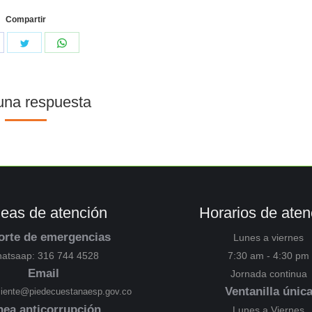
Compartir
una respuesta
neas de atención
Horarios de aten
orte de emergencias
Lunes a viernes
atsaap: 316 744 4528
7:30 am - 4:30 pm
Email
Jornada continua
Ventanilla únic
cliente@piedecuestanaesp.gov.co
nea anticorrupción
Lunes a Viernes