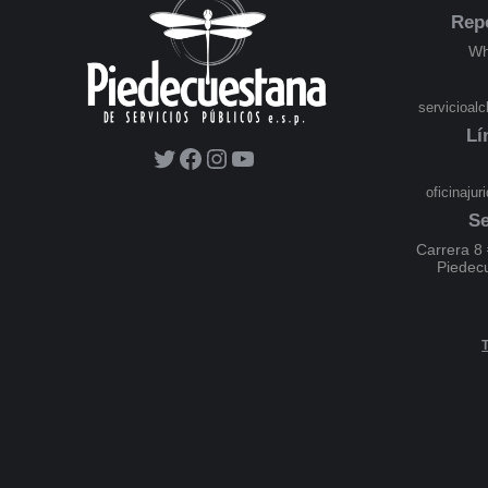
Rep
Wh
servicioal
Lí
oficinaju
Se
Carrera 8 
Piedec