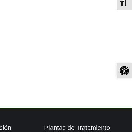
Alterna
Ab
ción
Plantas de Tratamiento