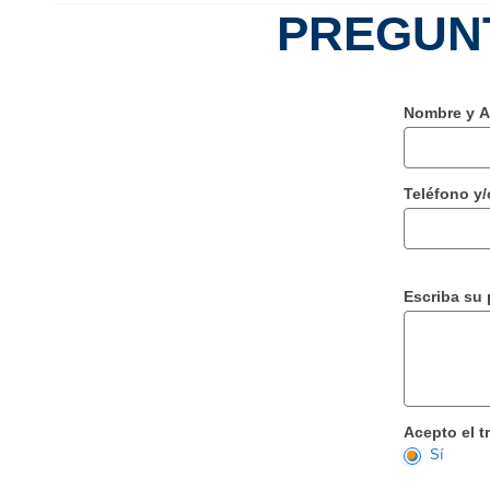
PREGUN
Inscripción
Si
Nombre y A
de
eres
Temas
humano,
Rendición
deja
Teléfono y/
de
este
Cuentas
campo
-
en
2023
blanco.
Escriba su 
Acepto el t
Sí