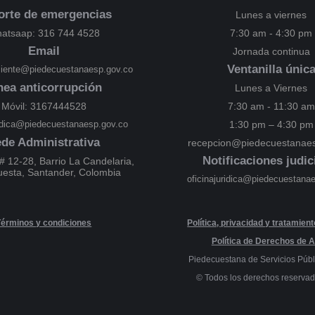
orte de emergencias
Lunes a viernes
atsaap: 316 744 4528
7:30 am - 4:30 pm
Email
Jornada continua
Ventanilla únic
cliente@piedecuestanaesp.gov.co
nea anticorrupción
Lunes a Viernes
Móvil: 3167444528
7:30 am - 11:30 am
ridica@piedecuestanaesp.gov.co
1:30 pm – 4:30 pm
de Administrativa
recepcion@piedecuestanaes
Notificaciones judic
# 12-28, Barrio La Candelaria,
uesta, Santander, Colombia
oficinajuridica@piedecuestana
Términos y condiciones
Política, privacidad y tratamien
Política de Derechos de A
Piedecuestana de Servicios Públ
© Todos los derechos reserva