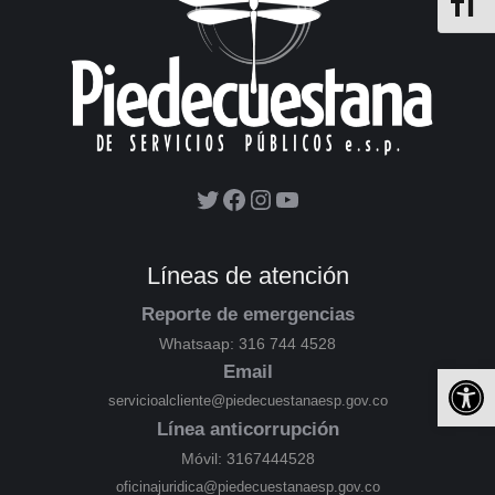
Alterna
Líneas de atención
Reporte de emergencias
Whatsaap: 316 744 4528
Ab
Email
servicioalcliente@piedecuestanaesp.gov.co
Línea anticorrupción
Móvil: 3167444528
oficinajuridica@piedecuestanaesp.gov.co