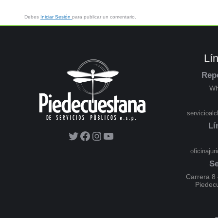
Debes
Iniciar Sesión
para publicar un comentario.
Lí
Rep
Wh
servicioal
Lí
oficinaju
Se
Carrera 8 
Piedec