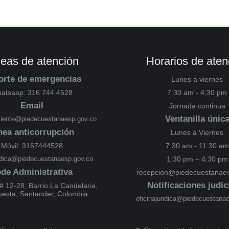
neas de atención
Horarios de aten
orte de emergencias
Lunes a viernes
atsaap: 316 744 4528
7:30 am - 4:30 pm
Email
Jornada continua
Ventanilla únic
cliente@piedecuestanaesp.gov.co
nea anticorrupción
Lunes a Viernes
Móvil: 3167444528
7:30 am - 11:30 am
ridica@piedecuestanaesp.gov.co
1:30 pm – 4:30 pm
de Administrativa
recepcion@piedecuestanaes
Notificaciones judic
# 12-28, Barrio La Candelaria,
uesta, Santander, Colombia
oficinajuridica@piedecuestana