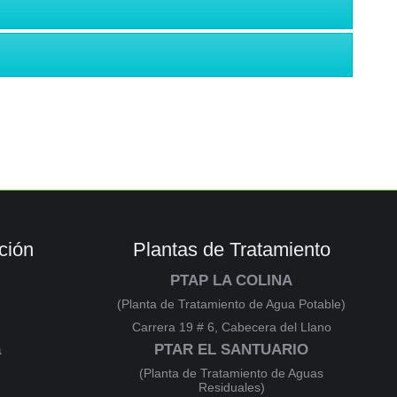
ción
Plantas de Tratamiento
PTAP LA COLINA
(Planta de Tratamiento de Agua Potable)
Carrera 19 # 6, Cabecera del Llano
a
PTAR EL SANTUARIO
(Planta de Tratamiento de Aguas
Residuales)