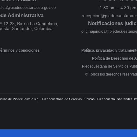
ridica@piedecuestanaesp.gov.co
1:30 pm – 4:30 pm
de Administrativa
recepcion@piedecuestanaes
Notificaciones judic
# 12-28, Barrio La Candelaria,
uesta, Santander, Colombia
oficinajuridica@piedecuestana
Términos y condiciones
Política, privacidad y tratamien
Política de Derechos de A
Piedecuestana de Servicios Públ
© Todos los derechos reserva
iliarios de Piedecuesta e.s.p. - Piedecuestana de Servicios Públicos - Piedecuesta, Santander 