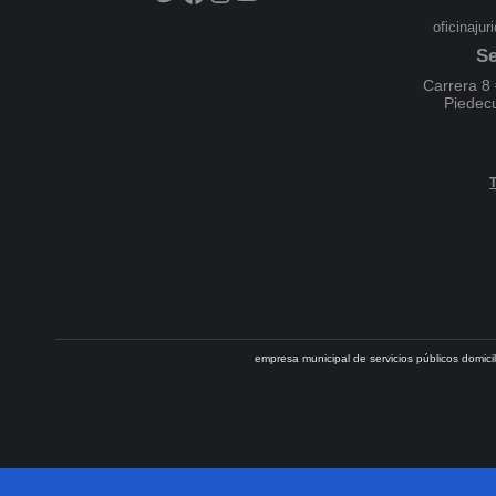
oficinaju
Se
Carrera 8 
Piedec
empresa municipal de servicios públicos domic