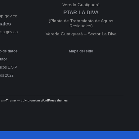
Vereda Guatiguará
PTAR LA DIVA
p.gov.co
(Planta de Tratamiento de Aguas
iales
Residuales)
esp.gov.co
Vereda Guatiguará – Sector La Diva
to de datos
Mapa del sitio
utor
icos E.S.P
dos 2022
Dream-Theme — truly
premium WordPress themes