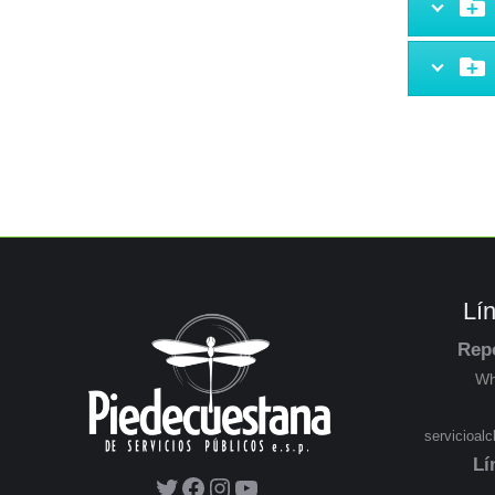
Lí
Rep
Wh
servicioal
Lí