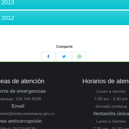
2013
2012
Compartir
neas de atención
Horarios de aten
orte de emergencias
Lunes a viernes
atsaap: 316 744 4528
7:30 am - 4:30 pm
Email
Jornada continua
Ventanilla únic
cliente@piedecuestanaesp.gov.co
nea anticorrupción
Lunes a Viernes
Móvil: 3167444528
7:30 am - 11:30 am