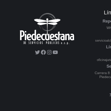
Lí
Rep
Wh
servicioal
Lí
oficinaju
Se
Carrera 8 
Piedec