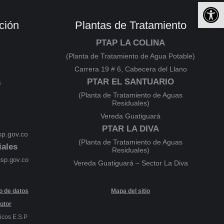
Ab
ción
Plantas de Tratamiento
PTAP LA COLINA
(Planta de Tratamiento de Agua Potable)
Carrera 19 # 6, Cabecera del Llano
a
PTAR EL SANTUARIO
(Planta de Tratamiento de Aguas
Residuales)
Vereda Guatiguará
PTAR LA DIVA
p.gov.co
(Planta de Tratamiento de Aguas
iales
Residuales)
esp.gov.co
Vereda Guatiguará – Sector La Diva
to de datos
Mapa del sitio
utor
icos E.S.P