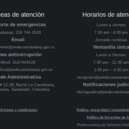
neas de atención
Horarios de aten
orte de emergencias
Lunes a viernes
atsaap: 316 744 4528
7:30 am - 4:30 pm
Email
Jornada continua
Ventanilla únic
cliente@piedecuestanaesp.gov.co
nea anticorrupción
Lunes a Viernes
Móvil: 3167444528
7:30 am - 11:30 am
ridica@piedecuestanaesp.gov.co
1:30 pm – 4:30 pm
de Administrativa
recepcion@piedecuestanaes
Notificaciones judic
# 12-28, Barrio La Candelaria,
uesta, Santander, Colombia
oficinajuridica@piedecuestana
Términos y condiciones
Política, privacidad y tratamien
Política de Derechos de A
Piedecuestana de Servicios Públ